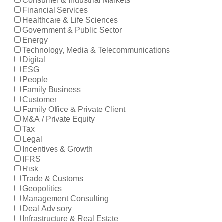
Consumer & Industrial Markets
Financial Services
Healthcare & Life Sciences
Government & Public Sector
Energy
Technology, Media & Telecommunications
Digital
ESG
People
Family Business
Customer
Family Office & Private Client
M&A / Private Equity
Tax
Legal
Incentives & Growth
IFRS
Risk
Trade & Customs
Geopolitics
Management Consulting
Deal Advisory
Infrastructure & Real Estate