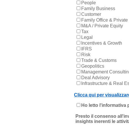
People
Family Business
Customer
Family Office & Private
M&A / Private Equity
Tax
Legal
Incentives & Growth
IFRS
Risk
Trade & Customs
Geopolitics
Management Consulti
Deal Advisory
Infrastructure & Real E
Clicca qui per visualizzar
Ho letto l'informativa 
Presto il consenso all'in
insights inerenti le atti