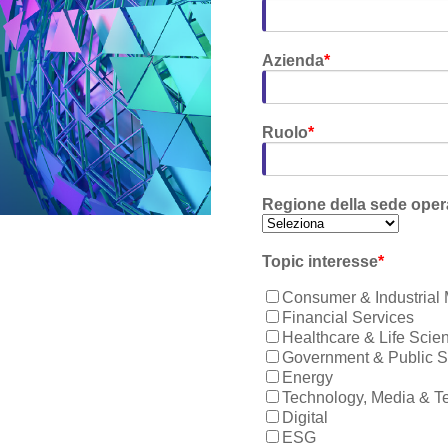
Azienda
*
Ruolo
*
Regione della sede oper
Topic interesse
*
Consumer & Industrial 
Financial Services
Healthcare & Life Scie
Government & Public S
Energy
Technology, Media & T
Digital
ESG