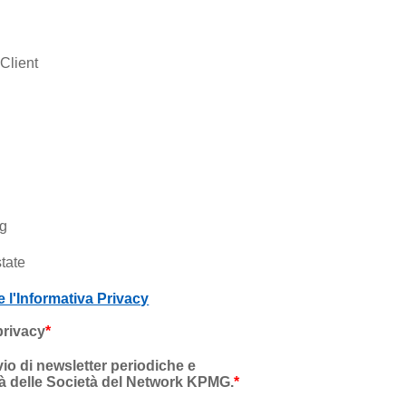
 Client
ng
state
e l'Informativa Privacy
privacy
*
vio di newsletter periodiche e
vità delle Società del Network KPMG.
*